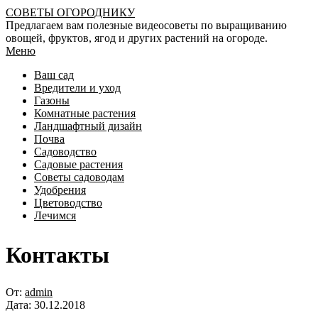
Перейти
СОВЕТЫ ОГОРОДНИКУ
к
Предлагаем вам полезные видеосоветы по выращиванию
содержимому
овощей, фруктов, ягод и других растений на огороде.
Главное
Меню
навигационное
Ваш сад
меню
Вредители и уход
Газоны
Комнатные растения
Ландшафтный дизайн
Почва
Садоводство
Садовые растения
Советы садоводам
Удобрения
Цветоводство
Лечимся
Контакты
От:
admin
Дата:
30.12.2018